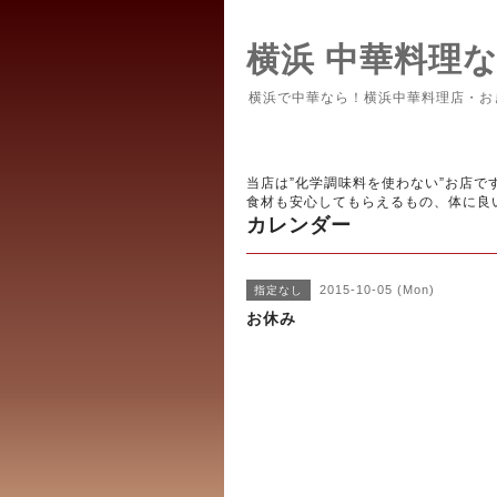
横浜 中華料理
横浜で中華なら！横浜中華料理店・お
当店は”化学調味料を使わない”お店で
食材も安心してもらえるもの、体に良
カレンダー
2015-10-05 (Mon)
指定なし
お休み