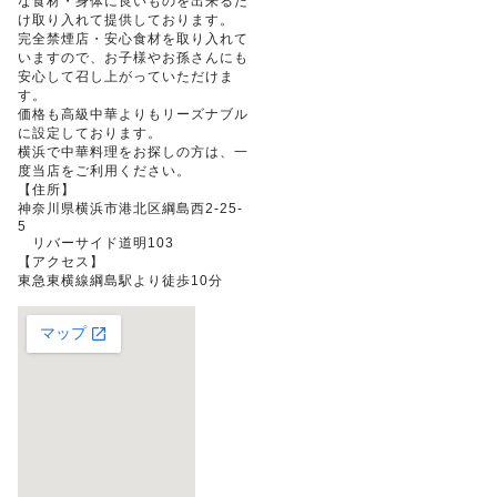
な食材・身体に良いものを出来るだ
け取り入れて提供しております。
完全禁煙店・安心食材を取り入れて
いますので、お子様やお孫さんにも
安心して召し上がっていただけま
す。
価格も高級中華よりもリーズナブル
に設定しております。
横浜で中華料理をお探しの方は、一
度当店をご利用ください。
【住所】
神奈川県横浜市港北区綱島西2-25-
5
リバーサイド道明103
【アクセス】
東急東横線綱島駅より徒歩10分