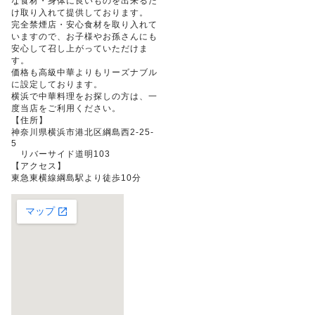
な食材・身体に良いものを出来るだ
け取り入れて提供しております。
完全禁煙店・安心食材を取り入れて
いますので、お子様やお孫さんにも
安心して召し上がっていただけま
す。
価格も高級中華よりもリーズナブル
に設定しております。
横浜で中華料理をお探しの方は、一
度当店をご利用ください。
【住所】
神奈川県横浜市港北区綱島西2-25-
5
リバーサイド道明103
【アクセス】
東急東横線綱島駅より徒歩10分