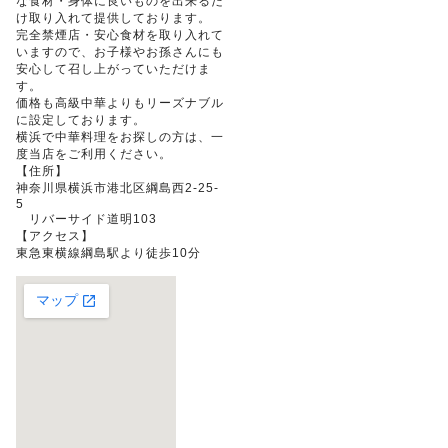
な食材・身体に良いものを出来るだ
け取り入れて提供しております。
完全禁煙店・安心食材を取り入れて
いますので、お子様やお孫さんにも
安心して召し上がっていただけま
す。
価格も高級中華よりもリーズナブル
に設定しております。
横浜で中華料理をお探しの方は、一
度当店をご利用ください。
【住所】
神奈川県横浜市港北区綱島西2-25-
5
リバーサイド道明103
【アクセス】
東急東横線綱島駅より徒歩10分