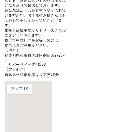
な食材・身体に良いものを出来るだ
け取り入れて提供しております。
完全禁煙店・安心食材を取り入れて
いますので、お子様やお孫さんにも
安心して召し上がっていただけま
す。
価格も高級中華よりもリーズナブル
に設定しております。
横浜で中華料理をお探しの方は、一
度当店をご利用ください。
【住所】
神奈川県横浜市港北区綱島西2-25-
5
リバーサイド道明103
【アクセス】
東急東横線綱島駅より徒歩10分