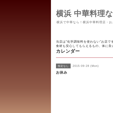
横浜 中華料理
横浜で中華なら！横浜中華料理店・お
当店は”化学調味料を使わない”お店で
食材も安心してもらえるもの、体に良
カレンダー
2015-09-28 (Mon)
指定なし
お休み