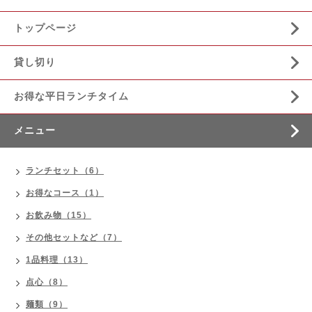
トップページ
貸し切り
お得な平日ランチタイム
メニュー
ランチセット（6）
お得なコース（1）
お飲み物（15）
その他セットなど（7）
1品料理（13）
点心（8）
麺類（9）