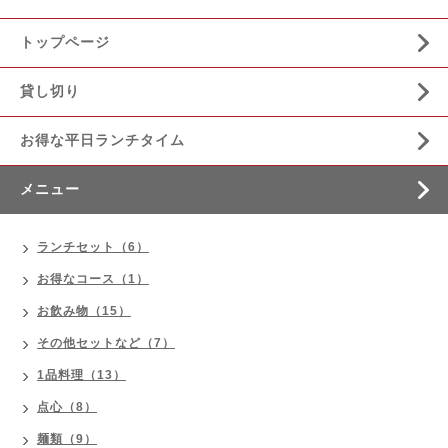
トップページ
貸し切り
お得な平日ランチタイム
メニュー
ランチセット（6）
お得なコース（1）
お飲み物（15）
その他セットなど（7）
1品料理（13）
点心（8）
麺類（9）